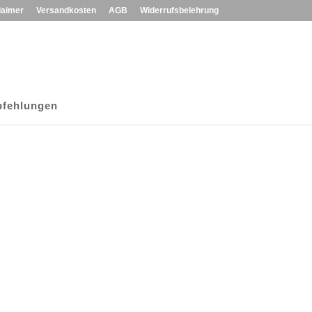
laimer
Versandkosten
AGB
Widerrufsbelehrung
fehlungen