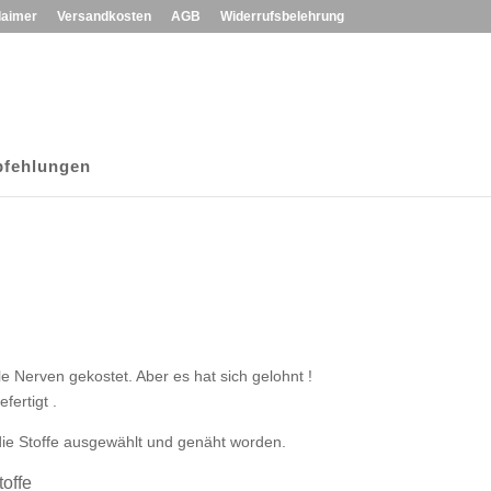
laimer
Versandkosten
AGB
Widerrufsbelehrung
fehlungen
le Nerven gekostet. Aber es hat sich gelohnt !
fertigt .
 die Stoffe ausgewählt und genäht worden.
toffe